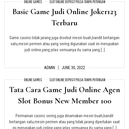
ONLINE GAMES
SLOT ONLINE DEPOSIT PULSA TANPA POTONGAN
Basic Game Judi Online Joker123
Terbaru
Game casino tidak jarang juga disebut mesin buah,bandit bertangan
satu,mesin permen atau yang sering digunakan saat ini merupakan
judi online,yang jelas semuanya itu sama yang […]
ADMIN
JUNE 30, 2022
ONLINE GAMES
SLOT ONLINE DEPOSIT PULSA TANPA POTONGAN
Tata Cara Game Judi Online Agen
Slot Bonus New Member 100
Permainan casino sering juga dinamakan mesin buah,bandit
bertangan satu,mesin permen atau yang tidak jarang diperlukan saat
ini merupakan judi online,yang jelas semuanya itu sama yang […]