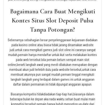
Bagaimana Cara Buat Mengikuti
Kontes Situs Slot Deposit Pulsa
Tanpa Potongan?
Sebenarnya sebahagian besar penyelenggaraan kejuaraan diadakan
pada kasino online atau biasa tidak jarang dinamakan website
judi.untuk cara mengikuti games judi slot oline ini caranya sangat
mudah,pemain hanya mendaftar untuk ikut serta melakukan kontes
pada web tersebut.bila pemain belum sempat main slot
online,berarti langkah awal yang mesti dilakukan merupakan dengan
membuat akun judi terlebih dulu pada website tersebut,untuk cara
membuat akunnya pun sangat mudah.pemain tinggal mengikuti
langkah langkah yang terdapat dalam games ini.untuk anggaran
daftar dalam permainan ini tidak dipungut anggaran apapun.
Biasanya kompetisi tidakdiadakan tiap-tiap hari,biasanya dalam
beberapa bulan ke depan aka nada waktu sehari buat mulai main
kompetisi tersebut.pemain hanya butuh menonton up-date dari