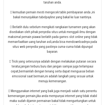
taruhan anda.
 kemudian pemain mesti mengecek table pembayaran anda ,ini
bakal menunjukkan tabelpayline yang bakal ke luar nantinya.
 Berlatih dulu sebelum mengikuti rangkaian turnamen yang akan
disediakan oleh pihak penyedia situs.untuk menggali ilmu dengan
maksimal pemain piawai berlatih pada games slot online yang tidak
memanfaatkan uang taruhan asli,anda bisa mendownloadnya pada
situs web penyedia yang pastinya cuma-cuma tidak dipungut
bayaran.
 Trick yang seterusnya adalah dengan melakukan putaran secara
teratur,jangan terburu buru dan jangan sampai juga terlampaui
cepat,bermainlah dengan tenang serta dapat menguasai beban
emosional saat bermain,ini adalah langkah yang sesuai untuk
menuju kemenangan.
 Menggunakan internet yang baik juga menjadi salah satu penentu
kemenangan pemain,jika anda mempunyai internet yang tidak stabil
maka sudah dijamin permainan bakal tidak menguntungkan untuk