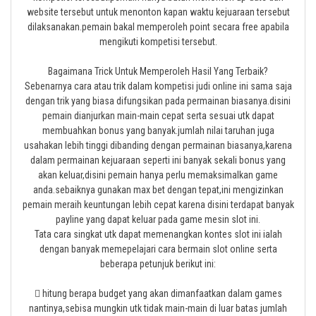
website tersebut untuk menonton kapan waktu kejuaraan tersebut
dilaksanakan.pemain bakal memperoleh point secara free apabila
mengikuti kompetisi tersebut.
Bagaimana Trick Untuk Memperoleh Hasil Yang Terbaik?
Sebenarnya cara atau trik dalam kompetisi judi online ini sama saja
dengan trik yang biasa difungsikan pada permainan biasanya.disini
pemain dianjurkan main-main cepat serta sesuai utk dapat
membuahkan bonus yang banyak.jumlah nilai taruhan juga
usahakan lebih tinggi dibanding dengan permainan biasanya,karena
dalam permainan kejuaraan seperti ini banyak sekali bonus yang
akan keluar,disini pemain hanya perlu memaksimalkan game
anda.sebaiknya gunakan max bet dengan tepat,ini mengizinkan
pemain meraih keuntungan lebih cepat karena disini terdapat banyak
payline yang dapat keluar pada game mesin slot ini.
Tata cara singkat utk dapat memenangkan kontes slot ini ialah
dengan banyak memepelajari cara bermain slot online serta
beberapa petunjuk berikut ini:
 hitung berapa budget yang akan dimanfaatkan dalam games
nantinya,sebisa mungkin utk tidak main-main di luar batas jumlah