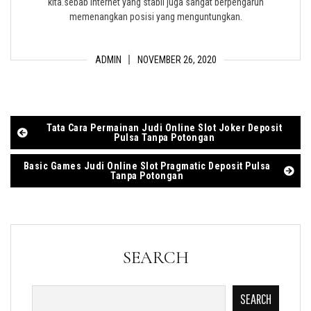
kita.sebab internet yang stabil juga sangat berpengaruh
memenangkan posisi yang menguntungkan.
ADMIN
NOVEMBER 26, 2020
Post
Tata Cara Permainan Judi Online Slot Joker Deposit
Pulsa Tanpa Potongan
navigation
Basic Games Judi Online Slot Pragmatic Deposit Pulsa
Tanpa Potongan
SEARCH
SEARCH