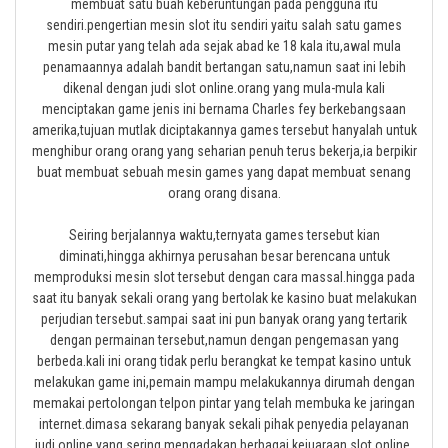
membuat satu buah keberuntungan pada pengguna itu
sendiri.pengertian mesin slot itu sendiri yaitu salah satu games
mesin putar yang telah ada sejak abad ke 18 kala itu,awal mula
penamaannya adalah bandit bertangan satu,namun saat ini lebih
dikenal dengan judi slot online.orang yang mula-mula kali
menciptakan game jenis ini bernama Charles fey berkebangsaan
amerika,tujuan mutlak diciptakannya games tersebut hanyalah untuk
menghibur orang orang yang seharian penuh terus bekerja,ia berpikir
buat membuat sebuah mesin games yang dapat membuat senang
orang orang disana.
Seiring berjalannya waktu,ternyata games tersebut kian
diminati,hingga akhirnya perusahan besar berencana untuk
memproduksi mesin slot tersebut dengan cara massal.hingga pada
saat itu banyak sekali orang yang bertolak ke kasino buat melakukan
perjudian tersebut.sampai saat ini pun banyak orang yang tertarik
dengan permainan tersebut,namun dengan pengemasan yang
berbeda.kali ini orang tidak perlu berangkat ke tempat kasino untuk
melakukan game ini,pemain mampu melakukannya dirumah dengan
memakai pertolongan telpon pintar yang telah membuka ke jaringan
internet.dimasa sekarang banyak sekali pihak penyedia pelayanan
judi online yang sering mengadakan berbagai kejuaraan slot online.