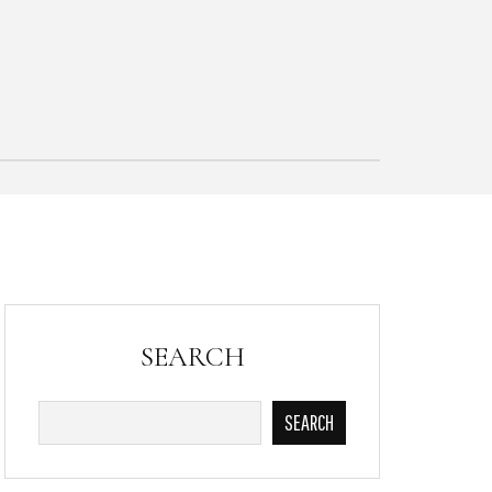
SEARCH
SEARCH