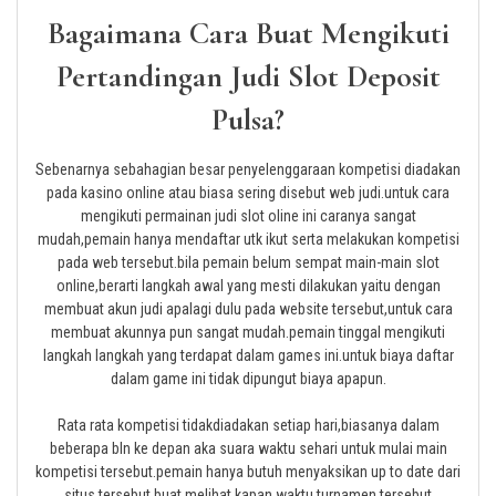
Bagaimana Cara Buat Mengikuti
Pertandingan Judi Slot Deposit
Pulsa?
Sebenarnya sebahagian besar penyelenggaraan kompetisi diadakan
pada kasino online atau biasa sering disebut web judi.untuk cara
mengikuti permainan judi slot oline ini caranya sangat
mudah,pemain hanya mendaftar utk ikut serta melakukan kompetisi
pada web tersebut.bila pemain belum sempat main-main slot
online,berarti langkah awal yang mesti dilakukan yaitu dengan
membuat akun judi apalagi dulu pada website tersebut,untuk cara
membuat akunnya pun sangat mudah.pemain tinggal mengikuti
langkah langkah yang terdapat dalam games ini.untuk biaya daftar
dalam game ini tidak dipungut biaya apapun.
Rata rata kompetisi tidakdiadakan setiap hari,biasanya dalam
beberapa bln ke depan aka suara waktu sehari untuk mulai main
kompetisi tersebut.pemain hanya butuh menyaksikan up to date dari
situs tersebut buat melihat kapan waktu turnamen tersebut