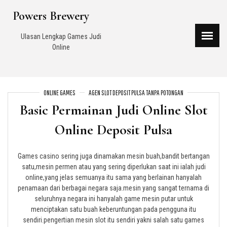
Skip
Powers Brewery
to
content
Ulasan Lengkap Games Judi
Online
ONLINE GAMES
AGEN SLOT DEPOSIT PULSA TANPA POTONGAN
Basic Permainan Judi Online Slot
Online Deposit Pulsa
Games casino sering juga dinamakan mesin buah,bandit bertangan
satu,mesin permen atau yang sering diperlukan saat ini ialah judi
online,yang jelas semuanya itu sama yang berlainan hanyalah
penamaan dari berbagai negara saja.mesin yang sangat ternama di
seluruhnya negara ini hanyalah game mesin putar untuk
menciptakan satu buah keberuntungan pada pengguna itu
sendiri.pengertian mesin slot itu sendiri yakni salah satu games