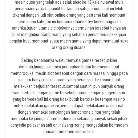
mesin putar yang telah ada sejak abad ke 18 kala itu,awal mula
penamaannya yaitu bandit bertangan satu,namun saat ini lebih
dikenal dengan judi slot online.orang yang pertama kali membuat
permainan kategori ini bernama Charles fey berkebangsaan
amerika,tujuan utama diciptakannya permainan tersebut hanyalah
buat menghibur orang orang yang seharian penuh terus bekerja,ia
berpikir buat membuat suatu mesin game yang dapat membuat suka
orang orang disana.
Seiring berjalannya waktu,ternyata games tersebut kian
diminati,hingga akhirnya perusahan besar berencana buat
memproduksi mesin slot tersebut dengan cara massal.hingga pada
saat itu banyak sekali orang yang berangkat ke kasino buat
melakukan perjudian tersebut.sampai saat ini pun banyak orang
yang tertarik dengan game tersebut,namun dengan pengemasan
yang berbeda.kali ini orang tidak butuh bertolak ke tempat kasino
untuk melakukan game ini,pemain dapat melakukannya dirumah
dengan memakai pertolongan handphone pintar yang telah
membuka ke jaringan internet.dimasa sekarang banyak sekali pihak
penyedia pelayanan judi online yang sering mengadakan bermacam
macam turnamen slot online.