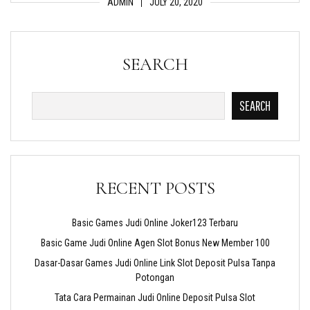
ADMIN
JULY 20, 2020
SEARCH
SEARCH
RECENT POSTS
Basic Games Judi Online Joker123 Terbaru
Basic Game Judi Online Agen Slot Bonus New Member 100
Dasar-Dasar Games Judi Online Link Slot Deposit Pulsa Tanpa
Potongan
Tata Cara Permainan Judi Online Deposit Pulsa Slot