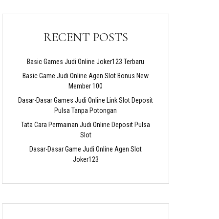
RECENT POSTS
Basic Games Judi Online Joker123 Terbaru
Basic Game Judi Online Agen Slot Bonus New
Member 100
Dasar-Dasar Games Judi Online Link Slot Deposit
Pulsa Tanpa Potongan
Tata Cara Permainan Judi Online Deposit Pulsa
Slot
Dasar-Dasar Game Judi Online Agen Slot
Joker123