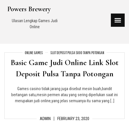
Skip
Powers Brewery
to
content
Ulasan Lengkap Games Judi
Online
ONLINE GAMES
SLOT DEPOSIT PULSA 5000 TANPA POTONGAN
Basic Game Judi Online Link Slot
Deposit Pulsa Tanpa Potongan
Games casino tidak jarang juga disebut mesin buah,bandit
bertangan satu,mesin permen atau yang sering diperlukan saat ini
merupakan judi online,yang jelas semuanya itu sama yang […]
ADMIN
FEBRUARY 23, 2020