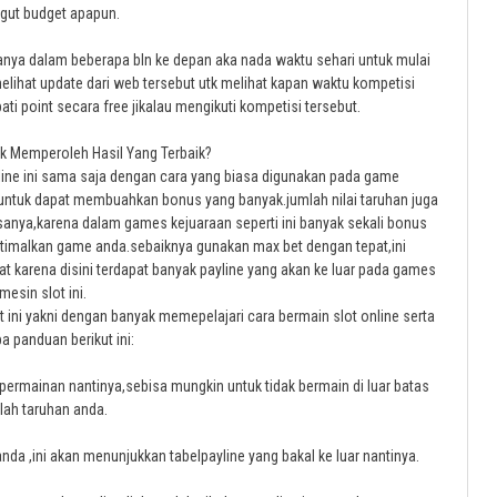
gut budget apapun.
sanya dalam beberapa bln ke depan aka nada waktu sehari untuk mulai
lihat update dari web tersebut utk melihat kapan waktu kompetisi
i point secara free jikalau mengikuti kompetisi tersebut.
k Memperoleh Hasil Yang Terbaik?
nline ini sama saja dengan cara yang biasa digunakan pada game
 untuk dapat membuahkan bonus yang banyak.jumlah nilai taruhan juga
sanya,karena dalam games kejuaraan seperti ini banyak sekali bonus
ptimalkan game anda.sebaiknya gunakan max bet dengan tepat,ini
karena disini terdapat banyak payline yang akan ke luar pada games
mesin slot ini.
 ini yakni dengan banyak memepelajari cara bermain slot online serta
a panduan berikut ini:
permainan nantinya,sebisa mungkin untuk tidak bermain di luar batas
lah taruhan anda.
da ,ini akan menunjukkan tabelpayline yang bakal ke luar nantinya.