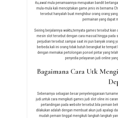
itu,awal mula penamaannya merupakan bandit bertangan 
mula-mula kali menciptakan game jenis ini bernama C
tersebut hanyalah buat menghibur orang orang yang 
permainan yang dapat 
Seiring berjalannya waktu,ternyata games tersebut kian
mesin slot tersebut dengan cara massal.hingga pada s
perjudian tersebut.sampai saat ini pun banyak orang
berbeda.kali ini orang tidak butuh berangkat ke temp
dengan memakai pertolongan ponsel pintar yang telah
penyedia pelayanan judi online yan
Bagaimana Cara Utk Mengi
Dep
Sebenarnya sebagian besar penyelenggaraan turnamen
judi.untuk cara mengikuti games judi slot oline ini c
pertandingan pada website tersebut.bila pemain bel
dilakukan adalah dengan membuat akun judi apalagi d
mudah.pemain tinggal mengikuti langkah langkah yang