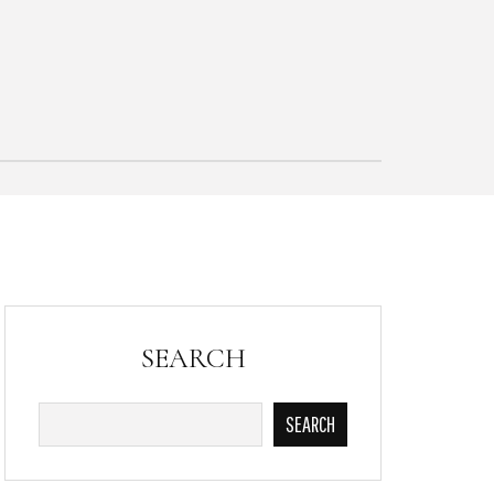
SEARCH
SEARCH