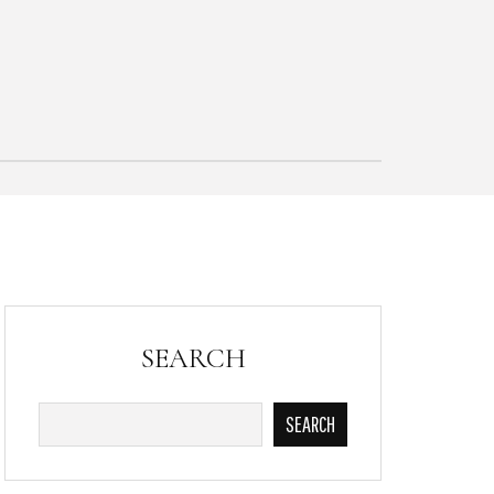
SEARCH
SEARCH