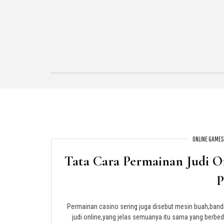
Skip
to
content
ONLINE GAMES
Tata Cara Permainan Judi On
P
Permainan casino sering juga disebut mesin buah,bandit
judi online,yang jelas semuanya itu sama yang berb