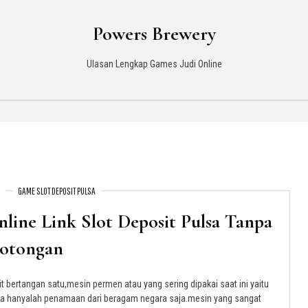
Powers Brewery
Ulasan Lengkap Games Judi Online
GAME SLOT DEPOSIT PULSA
line Link Slot Deposit Pulsa Tanpa
otongan
 bertangan satu,mesin permen atau yang sering dipakai saat ini yaitu
eda hanyalah penamaan dari beragam negara saja.mesin yang sangat