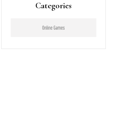
Categories
Online Games