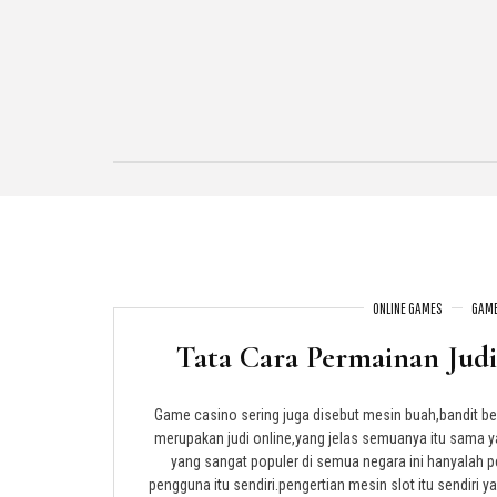
Skip
to
content
ONLINE GAMES
GAME
Tata Cara Permainan Judi
Game casino sering juga disebut mesin buah,bandit ber
merupakan judi online,yang jelas semuanya itu sama 
yang sangat populer di semua negara ini hanyalah 
pengguna itu sendiri.pengertian mesin slot itu sendiri 