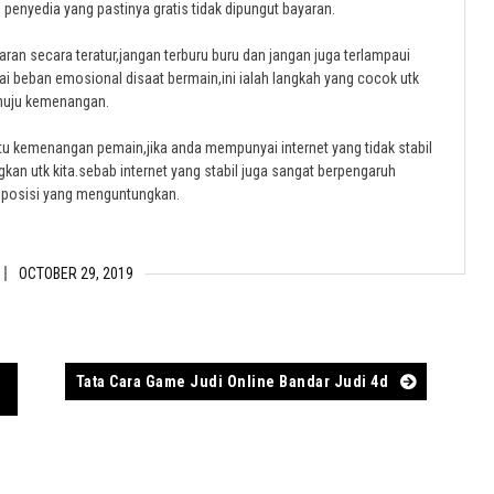
nyedia yang pastinya gratis tidak dipungut bayaran.
ran secara teratur,jangan terburu buru dan jangan juga terlampaui
 beban emosional disaat bermain,ini ialah langkah yang cocok utk
uju kemenangan.
ntu kemenangan pemain,jika anda mempunyai internet yang tidak stabil
n utk kita.sebab internet yang stabil juga sangat berpengaruh
osisi yang menguntungkan.
OCTOBER 29, 2019
Tata Cara Game Judi Online Bandar Judi 4d