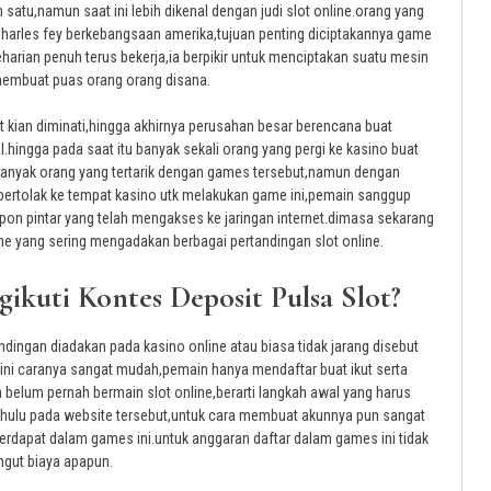
satu,namun saat ini lebih dikenal dengan judi slot online.orang yang
harles fey berkebangsaan amerika,tujuan penting diciptakannya game
harian penuh terus bekerja,ia berpikir untuk menciptakan suatu mesin
embuat puas orang orang disana.
t kian diminati,hingga akhirnya perusahan besar berencana buat
ingga pada saat itu banyak sekali orang yang pergi ke kasino buat
 banyak orang yang tertarik dengan games tersebut,namun dengan
 bertolak ke tempat kasino utk melakukan game ini,pemain sanggup
n pintar yang telah mengakses ke jaringan internet.dimasa sekarang
ine yang sering mengadakan berbagai pertandingan slot online.
kuti Kontes Deposit Pulsa Slot?
ingan diadakan pada kasino online atau biasa tidak jarang disebut
ne ini caranya sangat mudah,pemain hanya mendaftar buat ikut serta
 belum pernah bermain slot online,berarti langkah awal yang harus
ahulu pada website tersebut,untuk cara membuat akunnya pun sangat
erdapat dalam games ini.untuk anggaran daftar dalam games ini tidak
ngut biaya apapun.