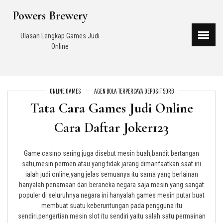
Skip
Powers Brewery
to
content
Ulasan Lengkap Games Judi
Online
ONLINE GAMES
AGEN BOLA TERPERCAYA DEPOSIT 50RB
Tata Cara Games Judi Online
Cara Daftar Joker123
Game casino sering juga disebut mesin buah,bandit bertangan
satu,mesin permen atau yang tidak jarang dimanfaatkan saat ini
ialah judi online,yang jelas semuanya itu sama yang berlainan
hanyalah penamaan dari beraneka negara saja.mesin yang sangat
populer di seluruhnya negara ini hanyalah games mesin putar buat
membuat suatu keberuntungan pada pengguna itu
sendiri.pengertian mesin slot itu sendiri yaitu salah satu permainan