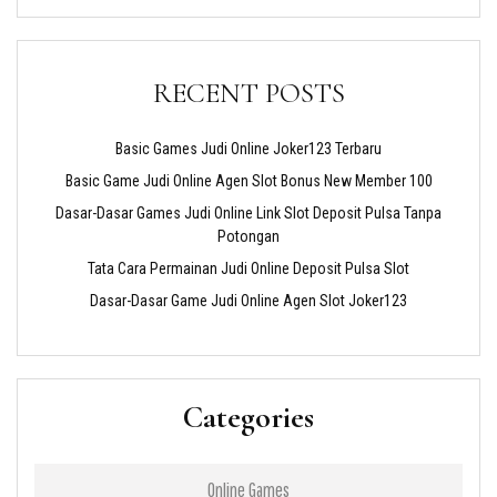
RECENT POSTS
Basic Games Judi Online Joker123 Terbaru
Basic Game Judi Online Agen Slot Bonus New Member 100
Dasar-Dasar Games Judi Online Link Slot Deposit Pulsa Tanpa
Potongan
Tata Cara Permainan Judi Online Deposit Pulsa Slot
Dasar-Dasar Game Judi Online Agen Slot Joker123
Categories
Online Games