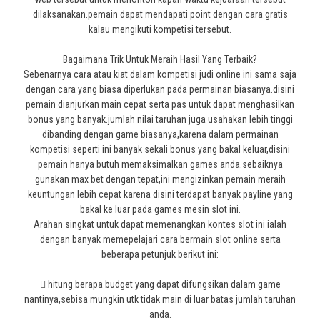
dilaksanakan.pemain dapat mendapati point dengan cara gratis
kalau mengikuti kompetisi tersebut.
Bagaimana Trik Untuk Meraih Hasil Yang Terbaik?
Sebenarnya cara atau kiat dalam kompetisi judi online ini sama saja
dengan cara yang biasa diperlukan pada permainan biasanya.disini
pemain dianjurkan main cepat serta pas untuk dapat menghasilkan
bonus yang banyak.jumlah nilai taruhan juga usahakan lebih tinggi
dibanding dengan game biasanya,karena dalam permainan
kompetisi seperti ini banyak sekali bonus yang bakal keluar,disini
pemain hanya butuh memaksimalkan games anda.sebaiknya
gunakan max bet dengan tepat,ini mengizinkan pemain meraih
keuntungan lebih cepat karena disini terdapat banyak payline yang
bakal ke luar pada games mesin slot ini.
Arahan singkat untuk dapat memenangkan kontes slot ini ialah
dengan banyak memepelajari cara bermain slot online serta
beberapa petunjuk berikut ini:
 hitung berapa budget yang dapat difungsikan dalam game
nantinya,sebisa mungkin utk tidak main di luar batas jumlah taruhan
anda.