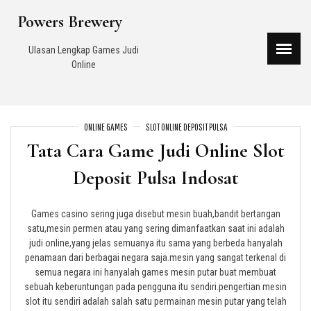
Skip
Powers Brewery
to
content
Ulasan Lengkap Games Judi
Online
ONLINE GAMES
SLOT ONLINE DEPOSIT PULSA
Tata Cara Game Judi Online Slot
Deposit Pulsa Indosat
Games casino sering juga disebut mesin buah,bandit bertangan
satu,mesin permen atau yang sering dimanfaatkan saat ini adalah
judi online,yang jelas semuanya itu sama yang berbeda hanyalah
penamaan dari berbagai negara saja.mesin yang sangat terkenal di
semua negara ini hanyalah games mesin putar buat membuat
sebuah keberuntungan pada pengguna itu sendiri.pengertian mesin
slot itu sendiri adalah salah satu permainan mesin putar yang telah