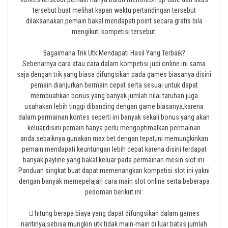
tersebut buat melihat kapan waktu pertandingan tersebut
dilaksanakan.pemain bakal mendapati point secara gratis bila
mengikuti kompetisi tersebut.
Bagaimana Trik Utk Mendapati Hasil Yang Terbaik?
Sebenarnya cara atau cara dalam kompetisi judi online ini sama
saja dengan trik yang biasa difungsikan pada games biasanya.disini
pemain dianjurkan bermain cepat serta sesuai untuk dapat
membuahkan bonus yang banyak.jumlah nilai taruhan juga
usahakan lebih tinggi dibanding dengan game biasanya,karena
dalam permainan kontes seperti ini banyak sekali bonus yang akan
keluar,disini pemain hanya perlu mengoptimalkan permainan
anda.sebaiknya gunakan max bet dengan tepat,ini memungkinkan
pemain mendapati keuntungan lebih cepat karena disini terdapat
banyak payline yang bakal keluar pada permainan mesin slot ini.
Panduan singkat buat dapat memenangkan kompetisi slot ini yakni
dengan banyak memepelajari cara main slot online serta beberapa
pedoman berikut ini:
 hitung berapa biaya yang dapat difungsikan dalam games
nantinya,sebisa mungkin utk tidak main-main di luar batas jumlah