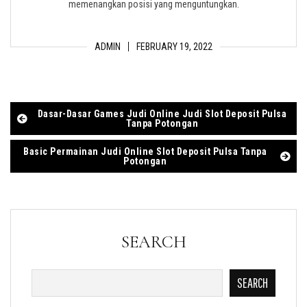
memenangkan posisi yang menguntungkan.
ADMIN
FEBRUARY 19, 2022
Post
Dasar-Dasar Games Judi Online Judi Slot Deposit Pulsa
Tanpa Potongan
navigation
Basic Permainan Judi Online Slot Deposit Pulsa Tanpa
Potongan
SEARCH
SEARCH