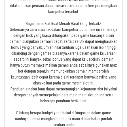
dilaksanakan.pemain dapat meraih point secara free jika mengikuti
kompetisi tersebut.
Bagaimana Kiat Buat Meraih Hasil Yang Terbaik?
Sebenarnya cara atau trik dalam kompetisi judi online ini sama saja
dengan trick yang biasa difungsikan pada game biasanya.disini
pemain dianjurkan bermain cepat serta pas utk dapat menghasilkan
bonus yang banyak.jumlah nilai taruhan juga usahakan lebih tinggi
dibanding dengan games biasanya,karena dalam game kejuaraan
seperti ini banyak sekali bonus yang dapat keluar,disini pemain
hanya butuh memaksimalkan games anda.sebaiknya gunakan max
bet dengan tepat,ini memungkinkan pemain memperoleh
keuntungan lebih cepat karena disini terdapat banyak payline yang
akan ke luar pada game mesin slot ini.
Panduan singkat buat dapat memenangkan kejuaraan slot ini yakni
dengan banyak memepelajari cara main-main slot online serta
beberapa panduan berikut ini:
 hitung berapa budget yang bakal difungsikan dalam game
nantinya,sebisa mungkin buat tidak main di luar batas jumlah
taruhan anda.