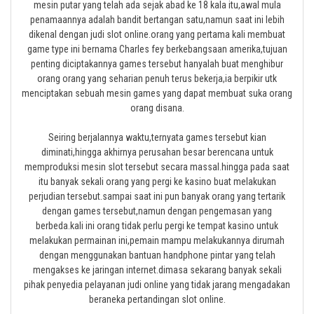
mesin putar yang telah ada sejak abad ke 18 kala itu,awal mula
penamaannya adalah bandit bertangan satu,namun saat ini lebih
dikenal dengan judi slot online.orang yang pertama kali membuat
game type ini bernama Charles fey berkebangsaan amerika,tujuan
penting diciptakannya games tersebut hanyalah buat menghibur
orang orang yang seharian penuh terus bekerja,ia berpikir utk
menciptakan sebuah mesin games yang dapat membuat suka orang
orang disana.
Seiring berjalannya waktu,ternyata games tersebut kian
diminati,hingga akhirnya perusahan besar berencana untuk
memproduksi mesin slot tersebut secara massal.hingga pada saat
itu banyak sekali orang yang pergi ke kasino buat melakukan
perjudian tersebut.sampai saat ini pun banyak orang yang tertarik
dengan games tersebut,namun dengan pengemasan yang
berbeda.kali ini orang tidak perlu pergi ke tempat kasino untuk
melakukan permainan ini,pemain mampu melakukannya dirumah
dengan menggunakan bantuan handphone pintar yang telah
mengakses ke jaringan internet.dimasa sekarang banyak sekali
pihak penyedia pelayanan judi online yang tidak jarang mengadakan
beraneka pertandingan slot online.