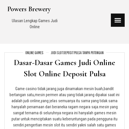
Skip
Powers Brewery
to
content
Ulasan Lengkap Games Judi
Online
ONLINE GAMES
JUDI SLOT DEPOSIT PULSA TANPA POTONGAN
Dasar-Dasar Games Judi Online
Slot Online Deposit Pulsa
Game casino tidak jarang juga dinamakan mesin buah,bandit
bertangan satu,mesin permen atau yang tidak jarang dipakai saat ini
adalah judi online,yang jelas semuanya itu sama yang tidak sama
hanyalah penamaan dari beraneka ragam negara saja.mesin yang
sangat ternama di seluruhnya negara ini hanyalah games mesin
putar untuk menciptakan suatu keberuntungan pada pengguna itu
sendiri.pengertian mesin slot itu sendiri yakni salah satu games