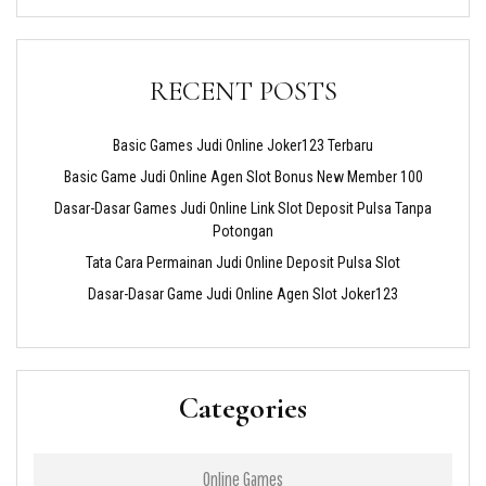
RECENT POSTS
Basic Games Judi Online Joker123 Terbaru
Basic Game Judi Online Agen Slot Bonus New Member 100
Dasar-Dasar Games Judi Online Link Slot Deposit Pulsa Tanpa
Potongan
Tata Cara Permainan Judi Online Deposit Pulsa Slot
Dasar-Dasar Game Judi Online Agen Slot Joker123
Categories
Online Games