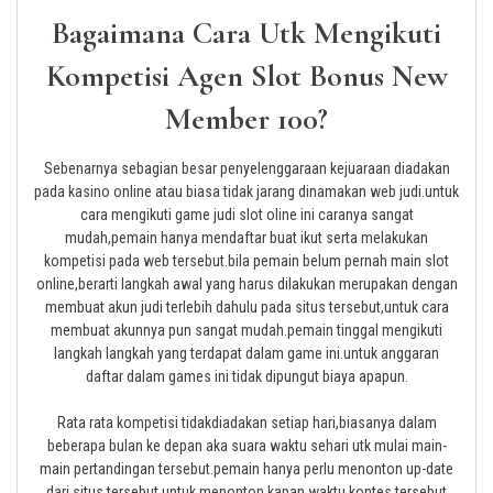
Bagaimana Cara Utk Mengikuti
Kompetisi Agen Slot Bonus New
Member 100?
Sebenarnya sebagian besar penyelenggaraan kejuaraan diadakan
pada kasino online atau biasa tidak jarang dinamakan web judi.untuk
cara mengikuti game judi slot oline ini caranya sangat
mudah,pemain hanya mendaftar buat ikut serta melakukan
kompetisi pada web tersebut.bila pemain belum pernah main slot
online,berarti langkah awal yang harus dilakukan merupakan dengan
membuat akun judi terlebih dahulu pada situs tersebut,untuk cara
membuat akunnya pun sangat mudah.pemain tinggal mengikuti
langkah langkah yang terdapat dalam game ini.untuk anggaran
daftar dalam games ini tidak dipungut biaya apapun.
Rata rata kompetisi tidakdiadakan setiap hari,biasanya dalam
beberapa bulan ke depan aka suara waktu sehari utk mulai main-
main pertandingan tersebut.pemain hanya perlu menonton up-date
dari situs tersebut untuk menonton kapan waktu kontes tersebut