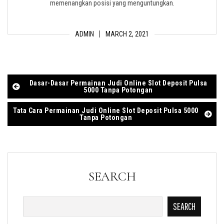
memenangkan posisi yang menguntungkan.
ADMIN
MARCH 2, 2021
Post
Dasar-Dasar Permainan Judi Online Slot Deposit Pulsa
5000 Tanpa Potongan
navigation
Tata Cara Permainan Judi Online Slot Deposit Pulsa 5000
Tanpa Potongan
SEARCH
SEARCH