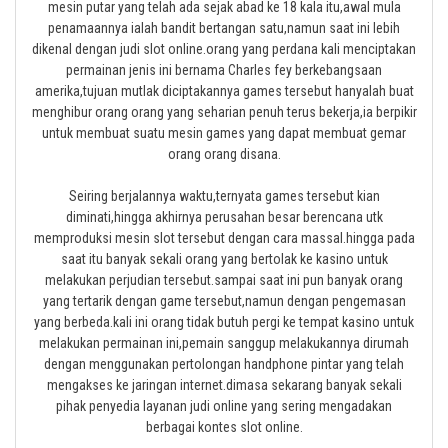
mesin putar yang telah ada sejak abad ke 18 kala itu,awal mula
penamaannya ialah bandit bertangan satu,namun saat ini lebih
dikenal dengan judi slot online.orang yang perdana kali menciptakan
permainan jenis ini bernama Charles fey berkebangsaan
amerika,tujuan mutlak diciptakannya games tersebut hanyalah buat
menghibur orang orang yang seharian penuh terus bekerja,ia berpikir
untuk membuat suatu mesin games yang dapat membuat gemar
orang orang disana.
Seiring berjalannya waktu,ternyata games tersebut kian
diminati,hingga akhirnya perusahan besar berencana utk
memproduksi mesin slot tersebut dengan cara massal.hingga pada
saat itu banyak sekali orang yang bertolak ke kasino untuk
melakukan perjudian tersebut.sampai saat ini pun banyak orang
yang tertarik dengan game tersebut,namun dengan pengemasan
yang berbeda.kali ini orang tidak butuh pergi ke tempat kasino untuk
melakukan permainan ini,pemain sanggup melakukannya dirumah
dengan menggunakan pertolongan handphone pintar yang telah
mengakses ke jaringan internet.dimasa sekarang banyak sekali
pihak penyedia layanan judi online yang sering mengadakan
berbagai kontes slot online.