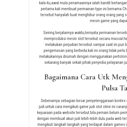
kala itu,awal mula penamaannya ialah bandit bertangan 
pertama kali membuat permainan type ini bernama Ch
tersebut hanyalah buat menghibur orang orang yang se
mesin game yang dapa
Seiring berjalannya waktu,ternyata permainan terse
memproduksi mesin slot tersebut secara massal.hing
melakukan perjudian tersebut.sampai saat ini pun
pengemasan yang berbeda.kali ini orang tidak perlu
melakukannya dirumah dengan menggunakan pertolongan
sekarang banyak sekali pihak penyedia pelayanan ju
Bagaimana Cara Utk Mengi
Pulsa T
Sebenarnya sebagian besar penyelenggaraan kontes d
judi.untuk cara mengikuti game judi slot oline ini ca
kejuaraan pada website tersebut.bila pemain belum perna
dengan membuat akun judi lebih-lebih dulu pada web t
mengikuti langkah langkah yang terdapat dalam games in