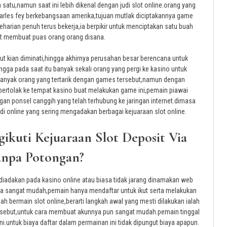
satu,namun saat ini lebih dikenal dengan judi slot online.orang yang
arles fey berkebangsaan amerika,tujuan mutlak diciptakannya game
harian penuh terus bekerja,ia berpikir untuk menciptakan satu buah
t membuat puas orang orang disana.
but kian diminati,hingga akhirnya perusahan besar berencana untuk
ga pada saat itu banyak sekali orang yang pergi ke kasino untuk
 banyak orang yang tertarik dengan games tersebut,namun dengan
 bertolak ke tempat kasino buat melakukan game ini,pemain piawai
 ponsel canggih yang telah terhubung ke jaringan internet.dimasa
di online yang sering mengadakan berbagai kejuaraan slot online.
kuti Kejuaraan Slot Deposit Via
anpa Potongan?
iadakan pada kasino online atau biasa tidak jarang dinamakan web
ranya sangat mudah,pemain hanya mendaftar untuk ikut serta melakukan
h bermain slot online,berarti langkah awal yang mesti dilakukan ialah
ersebut,untuk cara membuat akunnya pun sangat mudah.pemain tinggal
i.untuk biaya daftar dalam permainan ini tidak dipungut biaya apapun.