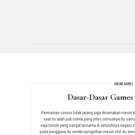
Skip
to
content
ONLINE GAMES
Dasar-Dasar Games 
Permainan casino tidak jarang juga dinamakan mesin b
saat ini ialah judi online,yang jelas semuanya itu 
saja.mesin yang sangat ternama di seluruhnya negara 
pada pengguna itu sendiri.pengertian mesin slot itu sen