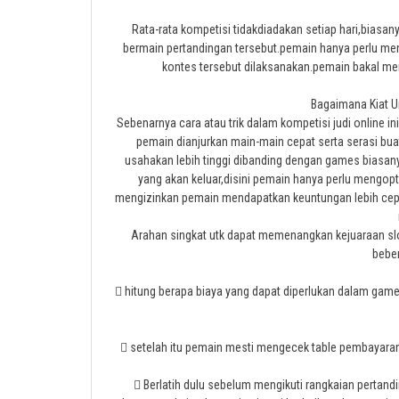
Rata-rata kompetisi tidakdiadakan setiap hari,biasa
bermain pertandingan tersebut.pemain hanya perlu me
kontes tersebut dilaksanakan.pemain bakal mend
Bagaimana Kiat U
Sebenarnya cara atau trik dalam kompetisi judi online i
pemain dianjurkan main-main cepat serta serasi bu
usahakan lebih tinggi dibanding dengan games biasany
yang akan keluar,disini pemain hanya perlu mengop
mengizinkan pemain mendapatkan keuntungan lebih cepat
Arahan singkat utk dapat memenangkan kejuaraan slot
beber
 hitung berapa biaya yang dapat diperlukan dalam game
 setelah itu pemain mesti mengecek table pembayaran 
 Berlatih dulu sebelum mengikuti rangkaian pertandi