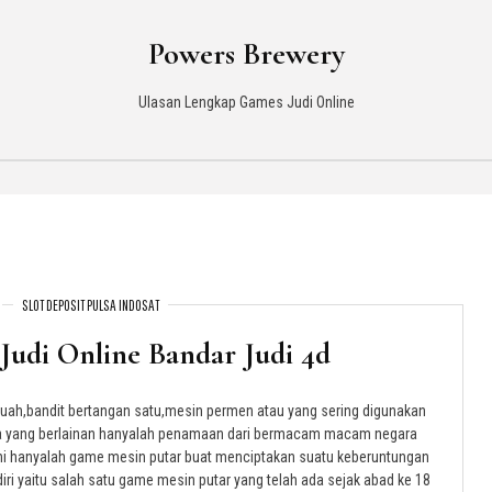
Powers Brewery
Ulasan Lengkap Games Judi Online
SLOT DEPOSIT PULSA INDOSAT
Judi Online Bandar Judi 4d
uah,bandit bertangan satu,mesin permen atau yang sering digunakan
sama yang berlainan hanyalah penamaan dari bermacam macam negara
ini hanyalah game mesin putar buat menciptakan suatu keberuntungan
diri yaitu salah satu game mesin putar yang telah ada sejak abad ke 18