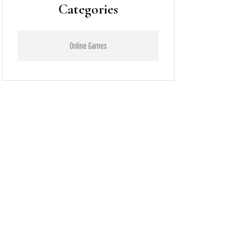
Categories
Online Games