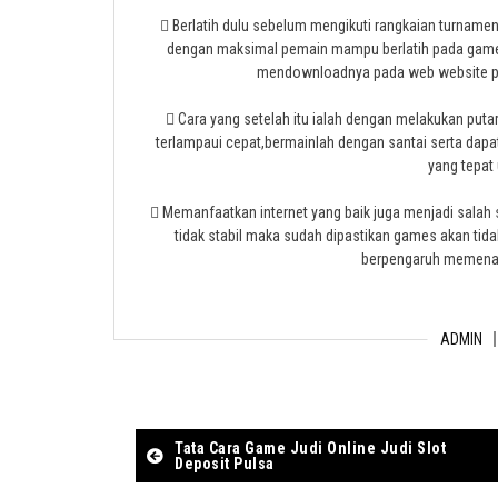
 Berlatih dulu sebelum mengikuti rangkaian turnamen
dengan maksimal pemain mampu berlatih pada game s
mendownloadnya pada web website peny
 Cara yang setelah itu ialah dengan melakukan puta
terlampaui cepat,bermainlah dengan santai serta dap
yang tepat
 Memanfaatkan internet yang baik juga menjadi salah
tidak stabil maka sudah dipastikan games akan tida
berpengaruh memenan
ADMIN
Post
Tata Cara Game Judi Online Judi Slot
Deposit Pulsa
navigation