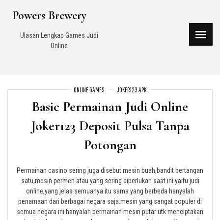
Skip
Powers Brewery
to
content
Ulasan Lengkap Games Judi
Online
ONLINE GAMES
JOKER123 APK
Basic Permainan Judi Online
Joker123 Deposit Pulsa Tanpa
Potongan
Permainan casino sering juga disebut mesin buah,bandit bertangan
satu,mesin permen atau yang sering diperlukan saat ini yaitu judi
online,yang jelas semuanya itu sama yang berbeda hanyalah
penamaan dari berbagai negara saja.mesin yang sangat populer di
semua negara ini hanyalah permainan mesin putar utk menciptakan