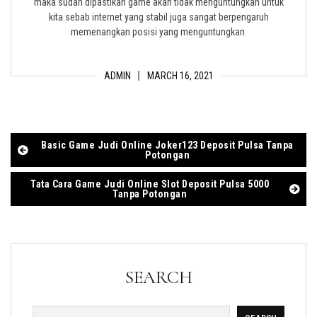
maka sudah dipastikan game akan tidak menguntungkan untuk
kita.sebab internet yang stabil juga sangat berpengaruh
memenangkan posisi yang menguntungkan.
ADMIN
MARCH 16, 2021
Post
Basic Game Judi Online Joker123 Deposit Pulsa Tanpa
Potongan
navigation
Tata Cara Game Judi Online Slot Deposit Pulsa 5000
Tanpa Potongan
SEARCH