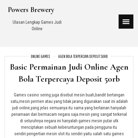
Skip
Powers Brewery
to
content
Ulasan Lengkap Games Judi
Online
ONLINE GAMES
AGEN BOLA TERPERCAYA DEPOSIT 50RB
Basic Permainan Judi Online Agen
Bola Terpercaya Deposit 50rb
Games casino sering juga disebut mesin buah,bandit bertangan
satu,mesin permen atau yang tidak jarang digunakan saat ini adalah
judi online,yang jelas semuanya itu sama yang berlainan hanyalah
penamaan dari bermacam negara saja.mesin yang sangat terkenal
di seluruhnya negara ini hanyalah games mesin putar utk
menciptakan sebuah keberuntungan pada pengguna itu
sendiri.pengertian mesin slot itu sendiri yaitu salah satu games