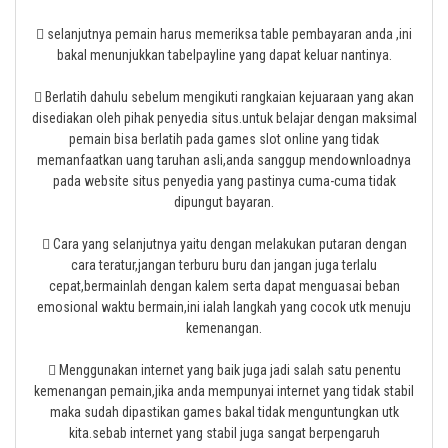
 selanjutnya pemain harus memeriksa table pembayaran anda ,ini
bakal menunjukkan tabelpayline yang dapat keluar nantinya.
 Berlatih dahulu sebelum mengikuti rangkaian kejuaraan yang akan
disediakan oleh pihak penyedia situs.untuk belajar dengan maksimal
pemain bisa berlatih pada games slot online yang tidak
memanfaatkan uang taruhan asli,anda sanggup mendownloadnya
pada website situs penyedia yang pastinya cuma-cuma tidak
dipungut bayaran.
 Cara yang selanjutnya yaitu dengan melakukan putaran dengan
cara teratur,jangan terburu buru dan jangan juga terlalu
cepat,bermainlah dengan kalem serta dapat menguasai beban
emosional waktu bermain,ini ialah langkah yang cocok utk menuju
kemenangan.
 Menggunakan internet yang baik juga jadi salah satu penentu
kemenangan pemain,jika anda mempunyai internet yang tidak stabil
maka sudah dipastikan games bakal tidak menguntungkan utk
kita.sebab internet yang stabil juga sangat berpengaruh