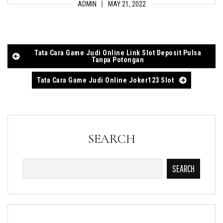
ADMIN
MAY 21, 2022
Post
Tata Cara Game Judi Online Link Slot Deposit Pulsa
Tanpa Potongan
navigation
Tata Cara Game Judi Online Joker123 Slot
SEARCH
SEARCH